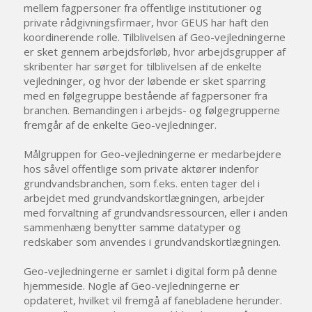
mellem fagpersoner fra offentlige institutioner og
private rådgivningsfirmaer, hvor GEUS har haft den
koordinerende rolle. Tilblivelsen af Geo-vejledningerne
er sket gennem arbejdsforløb, hvor arbejdsgrupper af
skribenter har sørget for tilblivelsen af de enkelte
vejledninger, og hvor der løbende er sket sparring
med en følgegruppe bestående af fagpersoner fra
branchen. Bemandingen i arbejds- og følgegrupperne
fremgår af de enkelte Geo-vejledninger.
Målgruppen for Geo-vejledningerne er medarbejdere
hos såvel offentlige som private aktører indenfor
grundvandsbranchen, som f.eks. enten tager del i
arbejdet med grundvandskortlægningen, arbejder
med forvaltning af grundvandsressourcen, eller i anden
sammenhæng benytter samme datatyper og
redskaber som anvendes i grundvandskortlægningen.
Geo-vejledningerne er samlet i digital form på denne
hjemmeside. Nogle af Geo-vejledningerne er
opdateret, hvilket vil fremgå af fanebladene herunder.