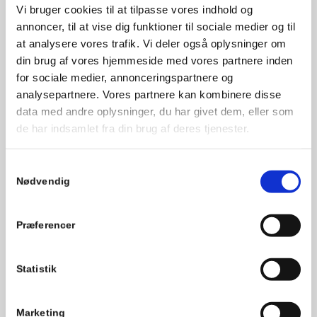
Kortlægning af kalkmagasiner
Vi bruger cookies til at tilpasse vores indhold og
annoncer, til at vise dig funktioner til sociale medier og til
at analysere vores trafik. Vi deler også oplysninger om
Opstilling af geologiske modeller til
din brug af vores hjemmeside med vores partnere inden
grundvandsmodellering
for sociale medier, annonceringspartnere og
analysepartnere. Vores partnere kan kombinere disse
Potentialekortlægning
data med andre oplysninger, du har givet dem, eller som
de har indsamlet fra din brug af deres tjenester.
Vejledning i anvendelse af
Modeldatabasen
Samtykkevalg
Nødvendig
Vurdering af
Præferencer
grundvandsmagasiners
nitratsårbarhed
Statistik
Rapporter og tjeklister
Marketing