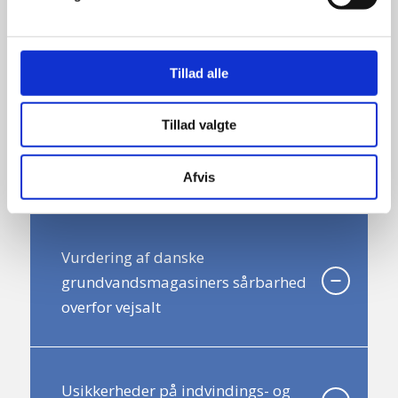
Brugervejledning for RedoxML
Tillad alle
Tillad valgte
Tjekliste for sammentolkning i Den
nationale Grundvandskortlægning
Afvis
Vurdering af danske
grundvandsmagasiners sårbarhed
overfor vejsalt
Usikkerheder på indvindings- og